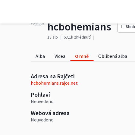
hcbohemians
Sled
18 alb
63,1k zhlédnutí
Alba
Videa
O mně
Oblíbená alba
Adresa na Rajčeti
hcbohemians.rajce.net
Pohlaví
Neuvedeno
Webová adresa
Neuvedeno