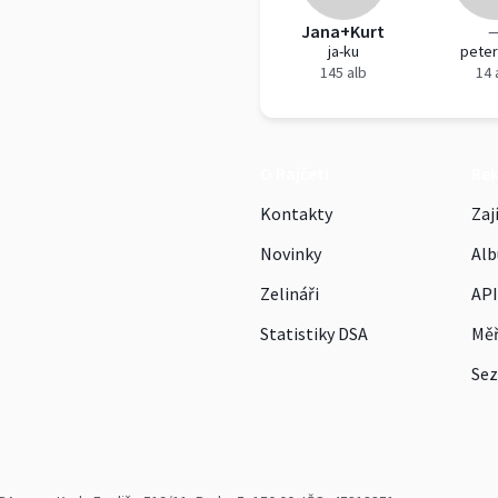
Jana+Kurt
ja-ku
peter
145 alb
14 
O Rajčeti
Re
Kontakty
Zaj
Novinky
Alb
Zelináři
API
Statistiky DSA
Měř
Sez