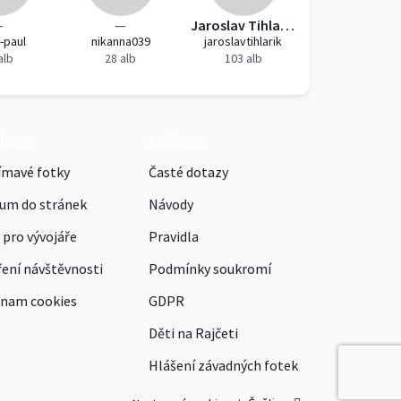
—
—
Jaroslav Tihlařík
-paul
nikanna039
jaroslavtihlarik
alb
28 alb
103 alb
klama
Podpora
ímavé fotky
Časté dotazy
um do stránek
Návody
 pro vývojáře
Pravidla
ení návštěvnosti
Podmínky soukromí
nam cookies
GDPR
Děti na Rajčeti
Hlášení závadných fotek