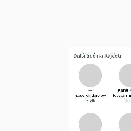
Další lidé na Rajčeti
—
Karel 
filosofemdoitnew
29 alb
283