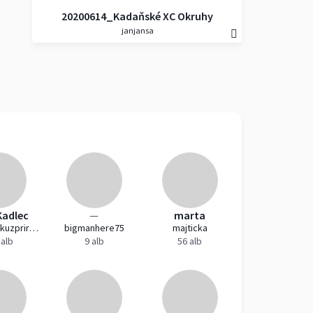
20200614_Kadaňské XC Okruhy
janjansa
2020 - Tomáš Kohoutek
Kadlec
—
marta
lovecsnimkuzprirody
bigmanhere75
majticka
 alb
9 alb
56 alb